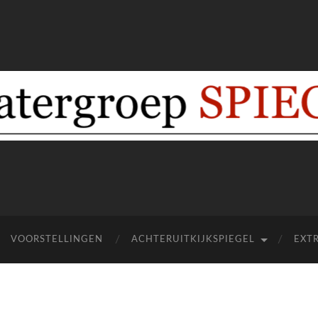
Theatergroep
Spiegel
Ermelo
VOORSTELLINGEN
ACHTERUITKIJKSPIEGEL
EXTR