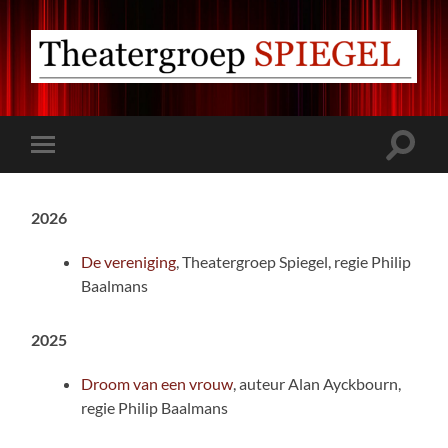
Theatergroep
Spiegel
Ermelo
Toggle
Toggle
zoekve
mobiel
menu
2026
De vereniging
, Theatergroep Spiegel, regie Philip
Baalmans
2025
Droom van een vrouw
, auteur Alan Ayckbourn,
regie Philip Baalmans