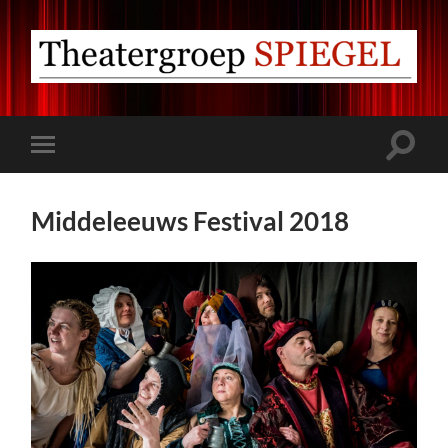
Theatergroep
Spiegel
Ermelo
Toggle
Toggle
zoekve
mobiel
menu
Middeleeuws Festival 2018